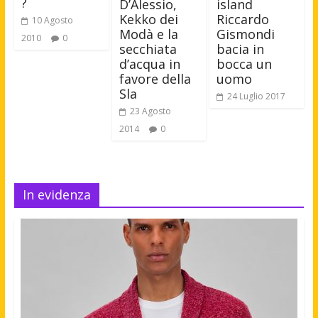
?
D’Alessio,
island
Kekko dei
Riccardo
10 Agosto
Modà e la
Gismondi
2010
0
secchiata
bacia in
d’acqua in
bocca un
favore della
uomo
Sla
24 Luglio 2017
23 Agosto
2014
0
In evidenza