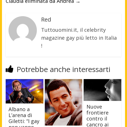
Claudia eliminata da Andrea
→
Red
Tuttouomini.it, il celebrity
magazine gay più letto in Italia
!
Potrebbe anche interessarti
Nuove
Albano a
frontiere
L’arena di
contro il
Giletti: “I gay
cancro ai