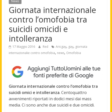
News
Giornata internazionale
contro l’omofobia tra
suicidi omicidi e
intolleranza
,
,
17 Maggio 2016
Red
Aricgay
gay
giornata
,
,
internazionake contro omofobia
news
Omofobia
Giornata internazionale contro l’omofobia tra
suicidi omici e intolleranza
. Centoquattro
avvenimenti riportati in dodici mesi dai mass
media. Ci sono anche due suicidi e due omicidi.