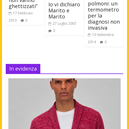
non vanno
polmoni: un
Io vi dichiaro
ghettizzati”
termometro
Marito e
17 Febbraio
per la
Marito
2013
0
diagnosi non
27 Luglio 2007
invasiva
0
10 Settembre
2014
0
In evidenza