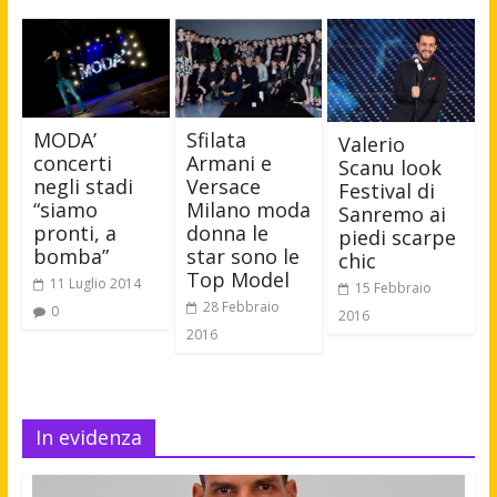
MODA’
Sfilata
Valerio
concerti
Armani e
Scanu look
negli stadi
Versace
Festival di
“siamo
Milano moda
Sanremo ai
pronti, a
donna le
piedi scarpe
bomba”
star sono le
chic
Top Model
11 Luglio 2014
15 Febbraio
28 Febbraio
0
2016
2016
In evidenza