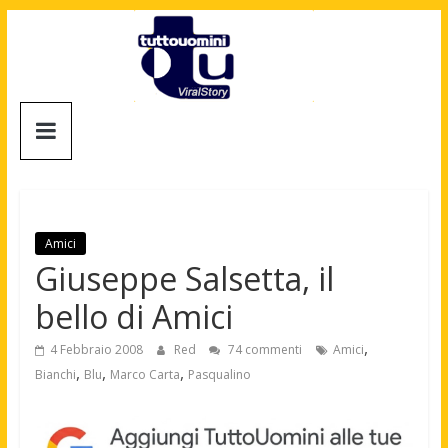
Salta
al
contenuto
Tuttouomini
News,
Tv,
Cinema,
Motori,
Amici
gay
Giuseppe Salsetta, il
news
bello di Amici
e
la
,
4 Febbraio 2008
Red
74 commenti
Amici
moda
,
,
,
Bianchi
Blu
Marco Carta
Pasqualino
maschile