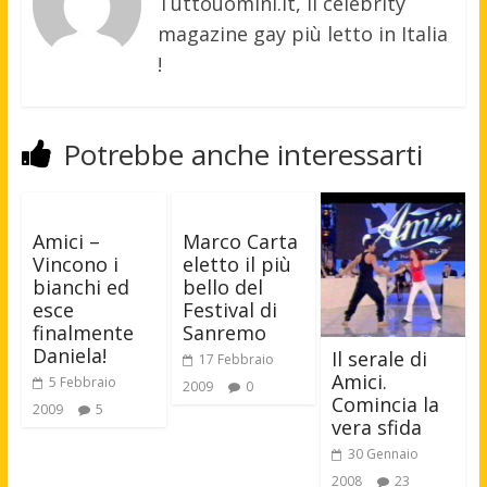
Tuttouomini.it, il celebrity
magazine gay più letto in Italia
!
Potrebbe anche interessarti
Amici –
Marco Carta
Vincono i
eletto il più
bianchi ed
bello del
esce
Festival di
finalmente
Sanremo
Daniela!
Il serale di
17 Febbraio
Amici.
5 Febbraio
2009
0
Comincia la
2009
5
vera sfida
30 Gennaio
2008
23