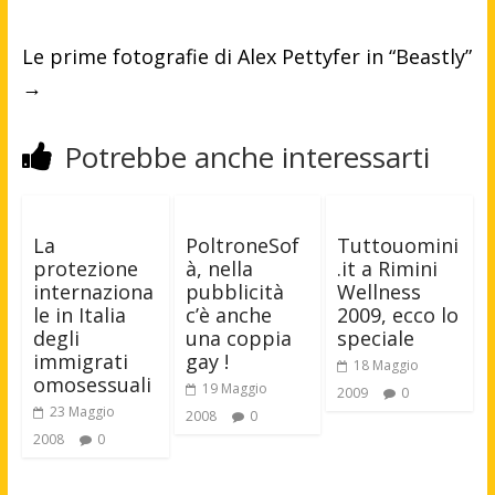
Le prime fotografie di Alex Pettyfer in “Beastly”
→
Potrebbe anche interessarti
La
PoltroneSof
Tuttouomini
protezione
à, nella
.it a Rimini
internaziona
pubblicità
Wellness
le in Italia
c’è anche
2009, ecco lo
degli
una coppia
speciale
immigrati
gay !
18 Maggio
omosessuali
19 Maggio
2009
0
23 Maggio
2008
0
2008
0