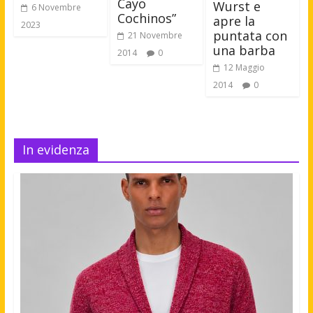
Cayo
Wurst e
6 Novembre
Cochinos”
apre la
2023
puntata con
21 Novembre
una barba
2014
0
12 Maggio
2014
0
In evidenza