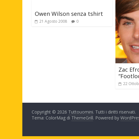
Owen Wilson senza tshirt
21 Agosto 2008
0
Zac Efr
“Footlo
22 Ottob
Copyright © 2026
Tuttouomini
. Tutti i diritti riservati.
Tema: ColorMag di
ThemeGrill
. Powered by
WordPre