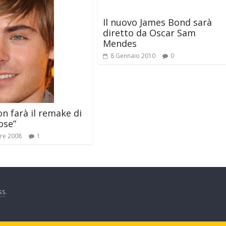
Il nuovo James Bond sarà
diretto da Oscar Sam
Mendes
8 Gennaio 2010
0
on farà il remake di
ose”
re 2008
1
ss
.