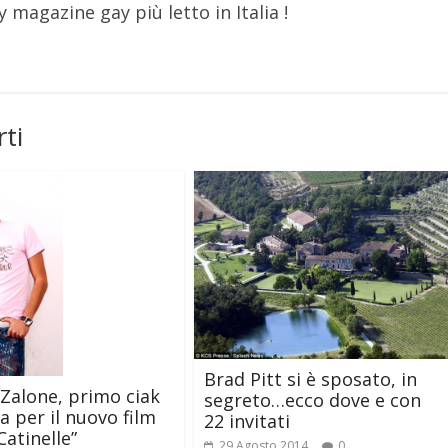
y magazine gay più letto in Italia !
ti
Brad Pitt si è sposato, in
Zalone, primo ciak
segreto…ecco dove e con
a per il nuovo film
22 invitati
Catinelle”
29 Agosto 2014
0