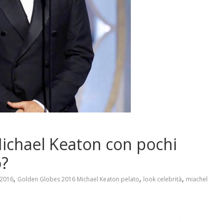
ichael Keaton con pochi
o?
,
,
,
 2016
Golden Globes 2016 Michael Keaton pelato
look celebrità
miachel