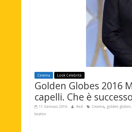
Cinema
Look Celebrità
Golden Globes 2016 M
capelli. Che è success
,
11 Gennaio 2016
Red
Cinema
golden globes
keaton