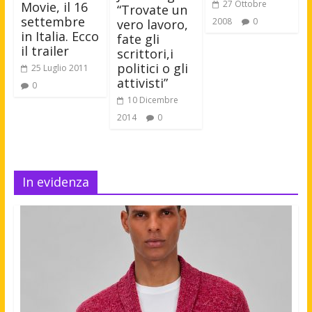
27 Ottobre
Movie, il 16
“Trovate un
settembre
2008
0
vero lavoro,
in Italia. Ecco
fate gli
il trailer
scrittori,i
politici o gli
25 Luglio 2011
attivisti”
0
10 Dicembre
2014
0
In evidenza