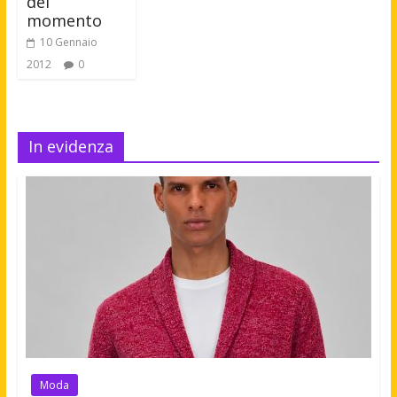
del
momento
10 Gennaio
2012
0
In evidenza
Moda