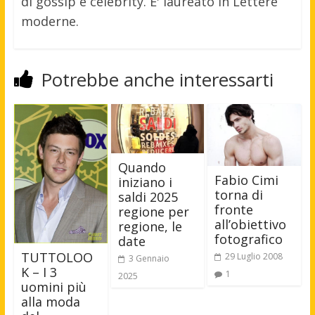
di gossip e celebrity. E' laureato in Lettere
moderne.
Potrebbe anche interessarti
Quando
Fabio Cimi
iniziano i
torna di
saldi 2025
fronte
regione per
all’obiettivo
regione, le
fotografico
date
TUTTOLOO
29 Luglio 2008
3 Gennaio
K – I 3
1
2025
uomini più
alla moda