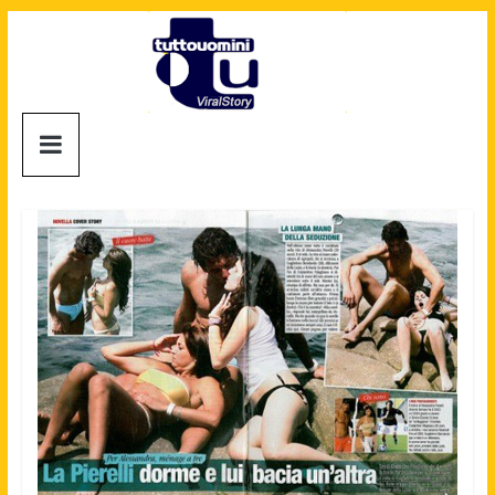
Salta
al
contenuto
Tuttouomini
News,
Tv,
Cinema,
Motori,
gay
news
e
la
moda
maschile