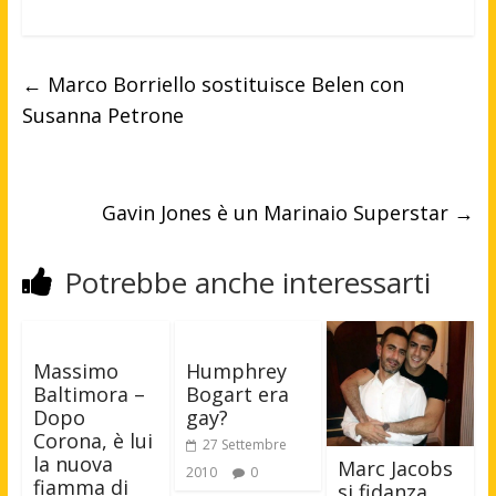
←
Marco Borriello sostituisce Belen con
Susanna Petrone
Gavin Jones è un Marinaio Superstar
→
Potrebbe anche interessarti
Massimo
Humphrey
Baltimora –
Bogart era
Dopo
gay?
Corona, è lui
27 Settembre
la nuova
Marc Jacobs
2010
0
fiamma di
si fidanza