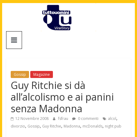
Salta
al
contenuto
Tuttouomini
News,
Tv,
Cinema,
Motori,
Gossip
Magazine
gay
Guy Ritchie si dà
news
all’alcolismo e ai panini
e
la
senza Madonna
moda
maschile
,
12 Novembre 2008
fsfrau
0 commenti
alcol
,
,
,
,
,
divorzio
Gossip
Guy Ritchie
Madonna
mcDonalds
night pub