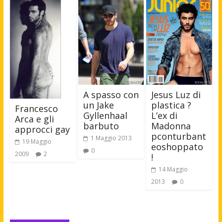
A spasso con
Jesus Luz di
un Jake
plastica ?
Francesco
Gyllenhaal
L’ex di
Arca e gli
barbuto
Madonna
approcci gay
pconturbant
1 Maggio 2013
19 Maggio
eoshoppato
0
2009
2
!
14 Maggio
2013
0