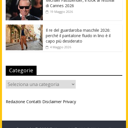
Michael Fassbender, il look al festival
di Cannes 2026
19 Maggio 2026
Il re del guardaroba maschile 2026:
perché il pantalone fluido in lino è il
capo più desiderato
4 Maggio 2026
Categorie
Categorie
Redazione
Contatti
Disclaimer
Privacy