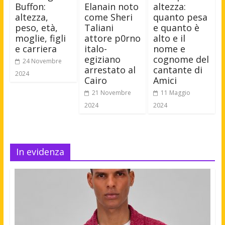
Buffon:
Elanain noto
altezza:
altezza,
come Sheri
quanto pesa
peso, età,
Taliani
e quanto è
moglie, figli
attore p0rno
alto e il
e carriera
italo-
nome e
egiziano
cognome del
24 Novembre
arrestato al
cantante di
2024
Cairo
Amici
21 Novembre
11 Maggio
2024
2024
In evidenza