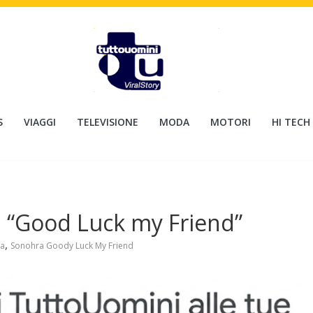
S
VIAGGI
TELEVISIONE
MODA
MOTORI
HI TECH
n “Good Luck my Friend”
,
ca
Sonohra Goody Luck My Friend