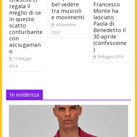
Francesco
bel vedere
regala il
Monte ha
tra muscoli
meglio di se
lasciato
e movimenti
in questo
Paola di
scatto
4 Dicembre
Benedetto il
conturbante
2024
30 aprile
con
(confessione
asciugaman
)
o
8 Maggio 2018
10 Maggio
2018
In evidenza