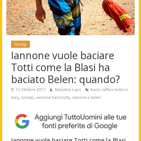
Gossip
Iannone vuole baciare
Totti come la Blasi ha
baciato Belen: quando?
13 Ottobre 2017
Massimo Lupo
bacio saffico belen e
,
,
,
ilary
Gossip
iannone bacia totti
iannone e belen
Iannone vuole baciare Totti come la Blasi