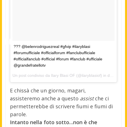
??? @belenrodriguezreal #gfvip #ilaryblasi
#forumufficiale #officialforum #fanclubufficiale
#officialfanclub #official #forum #fanclub #ufficiale
@grandefratellotv
Un post condiviso da Ilary Blasi OF (@ilaryblasiof) in data:
9 Ott
E chissà che un giorno, magari,
assisteremo anche a questo
assist
che ci
permetterebbe di scrivere fiumi e fiumi di
parole.
Intanto nella foto sotto…non è che