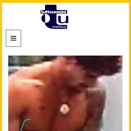
Salta
al
contenuto
Tuttouomini
News,
Tv,
Cinema,
Motori,
gay
news
e
la
moda
maschile