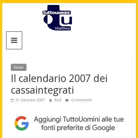
Salta
al
contenuto
Tuttouomini
News,
Tv,
Cinema,
News
Motori,
Il calendario 2007 dei
gay
cassaintegrati
news
e
31 Gennaio 2007
Red
0 commenti
la
moda
maschile