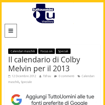
Salta
al
contenuto
Tuttouomini
News,
Tv,
Cinema,
Calendari maschili
Focus on
Speciali
Motori,
Il calendario di Colby
gay
Melvin per il 2013
news
e
12 Dicembre 2012
fsfrau
0 commenti
Calendari
la
,
maschili
Speciale
moda
maschile