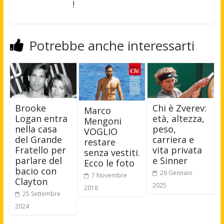
!
Potrebbe anche interessarti
Brooke
Chi è Zverev:
Marco
Logan entra
età, altezza,
Mengoni
nella casa
peso,
VOGLIO
del Grande
carriera e
restare
Fratello per
vita privata
senza vestiti.
parlare del
e Sinner
Ecco le foto
bacio con
26 Gennaio
7 Novembre
Clayton
2025
2018
25 Settembre
2024