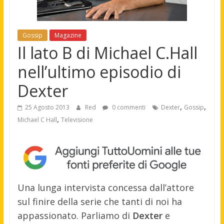
Gossip
Magazine
Il lato B di Michael C.Hall
nell’ultimo episodio di
Dexter
,
,
25 Agosto 2013
Red
0 commenti
Dexter
Gossip
,
Michael C Hall
Televisione
Una lunga intervista concessa dall’attore
sul finire della serie che tanti di noi ha
appassionato. Parliamo di
Dexter
e