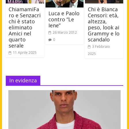
ChiamamiFa
Chi è Bianca
Luca e Paolo
ro e Senzacri
Censori: età,
contro “Le
chi è stato
altezza,
Iene”
eliminato
peso, look ai
Amici nel
Grammy e lo
26 Marzo 2012
quarto
scandalo
0
serale
3 Febbraio
11 Aprile 2025
2025
In evidenza