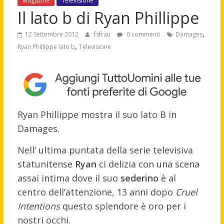
Magazine
Televisione
Il lato b di Ryan Phillippe
,
12 Settembre 2012
fsfrau
0 commenti
Damages
,
Ryan Phillippe lato b
Televisione
Ryan Phillippe mostra il suo lato B in
Damages.
Nell’ ultima puntata della serie televisiva
statunitense
Ryan
ci delizia con una scena
assai intima dove il suo
sederino
è al
centro dell’attenzione, 13 anni dopo
Cruel
Intentions
questo splendore è oro per i
nostri occhi.