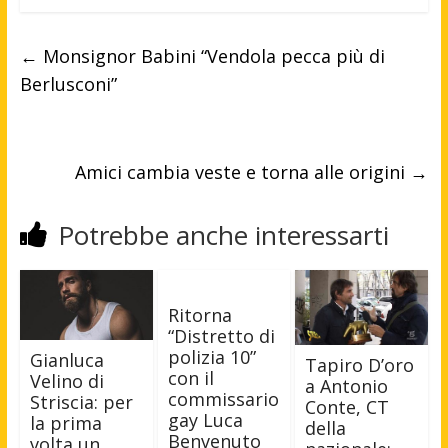
←
Monsignor Babini “Vendola pecca più di
Berlusconi”
Amici cambia veste e torna alle origini
→
Potrebbe anche interessarti
Ritorna
“Distretto di
polizia 10”
Gianluca
Tapiro D’oro
con il
Velino di
a Antonio
commissario
Striscia: per
Conte, CT
gay Luca
la prima
della
Benvenuto
volta un