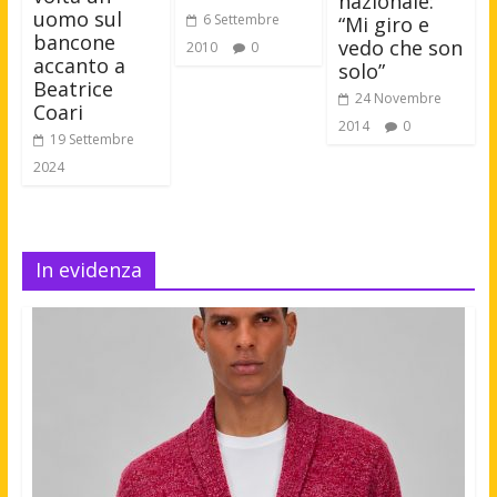
nazionale:
uomo sul
6 Settembre
“Mi giro e
bancone
vedo che son
2010
0
accanto a
solo”
Beatrice
24 Novembre
Coari
2014
0
19 Settembre
2024
In evidenza