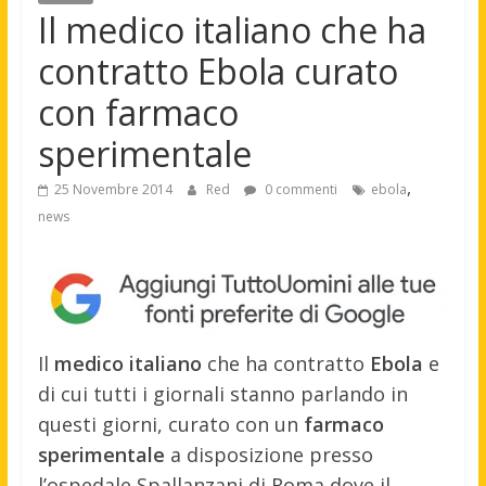
Il medico italiano che ha
contratto Ebola curato
con farmaco
sperimentale
,
25 Novembre 2014
Red
0 commenti
ebola
news
Il
medico italiano
che ha contratto
Ebola
e
di cui tutti i giornali stanno parlando in
questi giorni, curato con un
farmaco
sperimentale
a disposizione presso
l’ospedale Spallanzani di Roma dove il