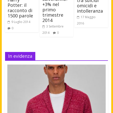
tra suicidi
+3% nel
Potter: il
omicidi e
primo
racconto di
intolleranza
trimestre
1500 parole
17 Maggio
2014
9 Luglio 2014
2016
3 Settembre
0
2014
0
In evidenza