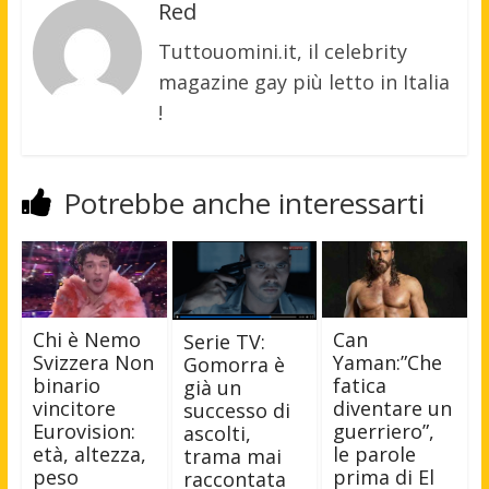
Red
Tuttouomini.it, il celebrity
magazine gay più letto in Italia
!
Potrebbe anche interessarti
Chi è Nemo
Can
Serie TV:
Svizzera Non
Yaman:”Che
Gomorra è
binario
fatica
già un
vincitore
diventare un
successo di
Eurovision:
guerriero”,
ascolti,
età, altezza,
le parole
trama mai
peso
prima di El
raccontata