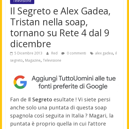
Televisione
Il Segreto e Alex Gadea,
Tristan nella soap,
tornano su Rete 4 dal 9
dicembre
,
5 Dicembre 2013
Red
0 commenti
alex gadea
il
,
,
segreto
Magazine
Televisione
Fan de I
l Segreto
esultate ! Vi siete persi
anche solo una puntata di questa soap
spagnola così seguita in Italia ? Magari, la
puntata è proprio quella in cui l’attore