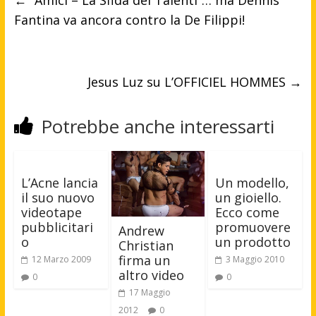
←
“Amici – La Sfida dei Talenti”… ma Dennis
Fantina va ancora contro la De Filippi!
Jesus Luz su L’OFFICIEL HOMMES
→
Potrebbe anche interessarti
L’Acne lancia
Un modello,
il suo nuovo
un gioiello.
videotape
Ecco come
pubblicitari
promuovere
Andrew
o
un prodotto
Christian
firma un
12 Marzo 2009
3 Maggio 2010
altro video
0
0
17 Maggio
2012
0