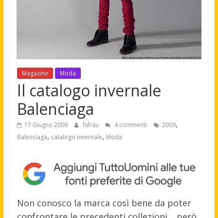
Magazine
Moda
Il catalogo invernale
Balenciaga
,
17 Giugno 2009
fsfrau
4 commenti
2009
,
,
Balenciaga
catalogo invernale
Moda
Non conosco la marca così bene da poter
confrontare le precedenti collezioni… però