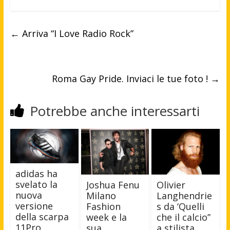
←
Arriva “I Love Radio Rock”
Roma Gay Pride. Inviaci le tue foto !
→
Potrebbe anche interessarti
adidas ha
svelato la
Joshua Fenu
Olivier
nuova
Milano
Langhendrie
versione
Fashion
s da ‘Quelli
della scarpa
week e la
che il calcio”
11Pro,
sua
a stilista