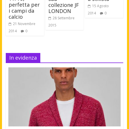
perfetta per
collezione JF
15 Agosto
i campi da
LONDON
2014
0
calcio
28 Settembre
21 Novembre
2015
2014
0
In evidenza