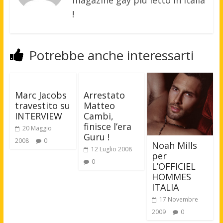
!
Potrebbe anche interessarti
Marc Jacobs
Arrestato
travestito su
Matteo
INTERVIEW
Cambi,
finisce l’era
20 Maggio
Guru !
2008
0
Noah Mills
12 Luglio 2008
per
0
L’OFFICIEL
HOMMES
ITALIA
17 Novembre
2009
0