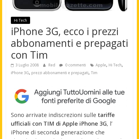
Hi Tech
iPhone 3G, ecco i prezzi
abbonamenti e prepagati
con Tim
,
,
3 Luglio 2008
Red
0 commenti
Apple
Hi Tech
,
,
iPhone 3G
prezzi abbonamenti e prepagati
Tim
Sono arrivate indiscrezioni sulle
tariffe
ufficiali con TIM di Apple iPhone 3G
, l’
iPhone di seconda generazione che