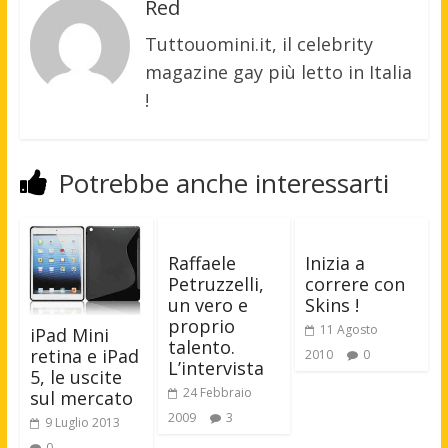
Red
Tuttouomini.it, il celebrity
magazine gay più letto in Italia
!
Potrebbe anche interessarti
Raffaele
Inizia a
Petruzzelli,
correre con
un vero e
Skins !
proprio
11 Agosto
iPad Mini
talento.
retina e iPad
2010
0
L’intervista
5, le uscite
24 Febbraio
sul mercato
2009
3
9 Luglio 2013
0