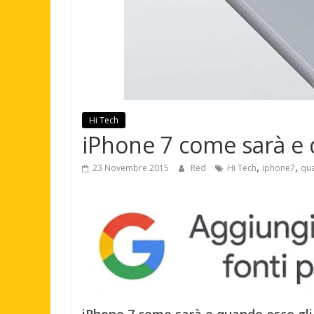
Hi Tech
iPhone 7 come sarà e 
,
,
23 Novembre 2015
Red
Hi Tech
iphone7
qu
iPhone 7 come sarà e quando esce gli