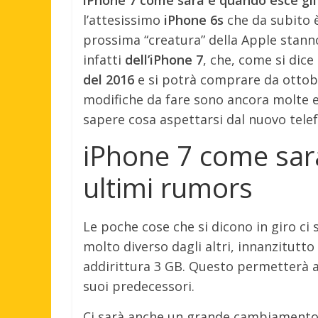
l’attesissimo
iPhone 6s
che da subito è
prossima “creatura” della Apple stann
infatti
dell’iPhone 7
, che, come si dic
del 2016
e si potrà comprare da ottobr
modifiche da fare sono ancora molte e 
sapere cosa aspettarsi dal nuovo tele
iPhone 7 come sarà
ultimi rumors
Le poche cose che si dicono in giro c
molto diverso dagli altri, innanzitutt
addirittura 3 GB. Questo permetterà a
suoi predecessori.
Ci sarà anche un grande cambiamento p