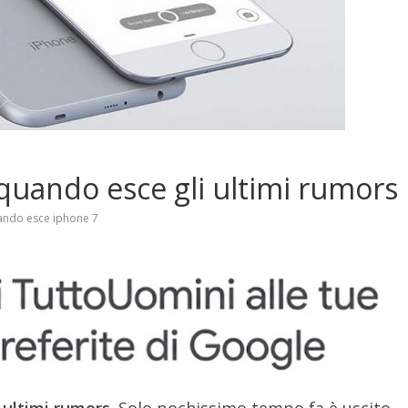
quando esce gli ultimi rumors
ando esce iphone 7
 ultimi rumors
. Solo pochissimo tempo fa è uscito