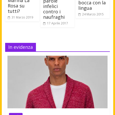
Marina La
parole
bocca con la
Rosa su
infelici
lingua
tutti?
contro i
24 Marzo 2015
naufraghi
31 Marzo 2019
17 Aprile 2017
In evidenza