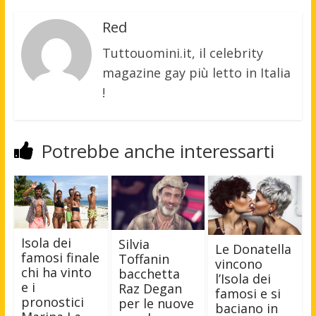
Red
Tuttouomini.it, il celebrity
magazine gay più letto in Italia
!
Potrebbe anche interessarti
Isola dei
Silvia
Le Donatella
famosi finale
Toffanin
vincono
chi ha vinto
bacchetta
l’Isola dei
e i
Raz Degan
famosi e si
pronostici
per le nuove
baciano in