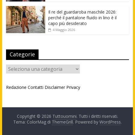
Il re del guardaroba maschile 2026:
perché il pantalone fluido in lino è il
capo più desiderato
4 Maggio 2026
Categorie
Categorie
Redazione
Contatti
Disclaimer
Privacy
Copyright © 2026
Tuttouomini
. Tutti i diritti riservati.
Tema: ColorMag di
ThemeGrill
. Powered by
WordPress
.