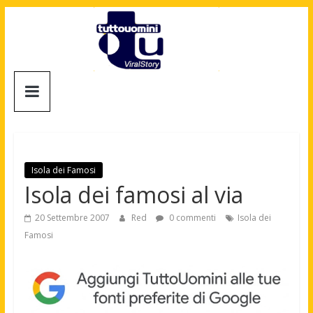
Salta
al
contenuto
Tuttouomini
News,
Tv,
Cinema,
Motori,
Isola dei Famosi
gay
Isola dei famosi al via
news
e
20 Settembre 2007
Red
0 commenti
Isola dei
la
Famosi
moda
maschile