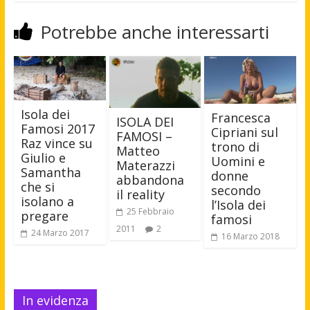
Potrebbe anche interessarti
Isola dei
Francesca
ISOLA DEI
Famosi 2017
Cipriani sul
FAMOSI –
Raz vince su
trono di
Matteo
Giulio e
Uomini e
Materazzi
Samantha
donne
abbandona
che si
secondo
il reality
isolano a
l’Isola dei
25 Febbraio
pregare
famosi
2011
2
24 Marzo 2017
16 Marzo 2018
In evidenza