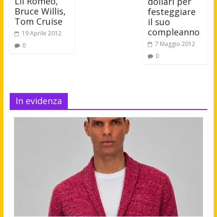
Lil Romeo,
dollari per
Bruce Willis,
festeggiare
Tom Cruise
il suo
compleanno
19 Aprile 2012
7 Maggio 2012
0
0
In evidenza