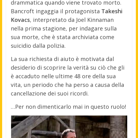
drammatica quan
do viene trov
ato morto.
Banc
roft ingaggia il
protagonista
Takeshi
Kovacs
, inte
rpretato da Joel
Kinnaman
nell
a prima stagione, per
indagare sull
a
sua morte, che
è stata arch
iviata come
suic
idio dalla pol
izia.
La
sua richiesta di
aiuto è moti
vata dal
desi
derio di scoprire la
verità su ciò
che gli
è acc
aduto nelle ulti
me 48 ore dell
a sua
vita, un
periodo che ha
perso a caus
a della
cancellazione dei
suoi ricordi.
…Per non dimenticarlo mai in questo ruolo!
Video
Player