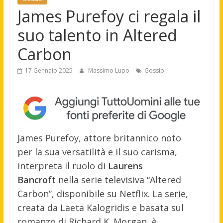
James Purefoy ci regala il
suo talento in Altered
Carbon
17 Gennaio 2025
Massimo Lupo
Gossip
James Pure
foy, attore brit
annico noto
per
la sua versatilità e
il suo carisma,
inte
rpreta il ruol
o di
Laurens
Bancroft
nella seri
e televisiva “
Altered
Carbon”, disp
onibile su Netf
lix. La serie,
cre
ata da Laeta Kal
ogridis e bas
ata sul
romanzo di
Richard K. Morg
an, è