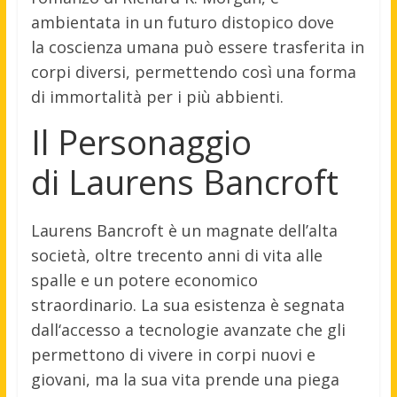
ambientata in
un futuro dist
opico dove
la
coscienza um
ana può essere tras
ferita in
cor
pi diversi, perm
ettendo così una
forma
di immo
rtalità per i
più abbienti.
Il Personaggio
di Laurens Bancroft
Laurens Banc
roft è un magn
ate dell’alta
soci
età, oltre tre
cento anni di
vita alle
sp
alle e un pot
ere economico
stra
ordinario. La
sua esistenza è
segnata
dall
‘accesso a tecn
ologie avanzate che
gli
permettono di
vivere in cor
pi nuovi e
giov
ani, ma la sua
vita prende una
piega