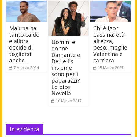
Maluna ha
Chi è Igor
tanto caldo
Cassina: età,
e allora
altezza,
Uomini e
decide di
peso, moglie
donne
togliersi
Valentina e
Damante e
anche…
carriera
De Lellis
insieme
7 Agosto 2024
15 Marzo 2025
sono per i
paparazzi?
Lo dice
Novella
10 Marzo 2017
In evidenza