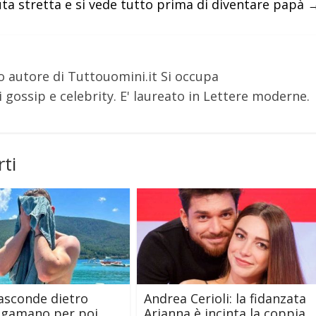
uta stretta e si vede tutto prima di diventare papà
o autore di Tuttouomini.it Si occupa
 gossip e celebrity. E' laureato in Lettere moderne.
ti
nasconde dietro
Andrea Cerioli: la fidanzata
iugamano per poi
Arianna è incinta la coppia