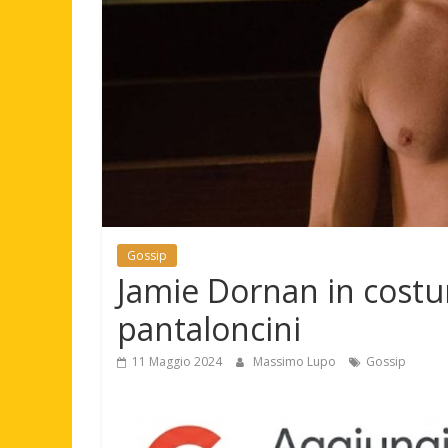
Gossip
Jamie Dornan in costu
pantaloncini
11 Maggio 2024
Massimo Lupo
Gossip