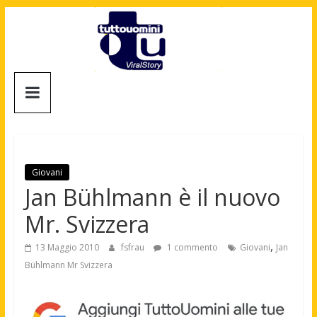
Salta
al
contenuto
Tuttouomini
News,
Tv,
Cinema,
Motori,
Giovani
gay
Jan Bühlmann è il nuovo
news
Mr. Svizzera
e
la
,
13 Maggio 2010
fsfrau
1 commento
Giovani
Jan
moda
Bühlmann Mr Svizzera
maschile