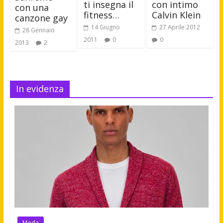
con intimo
ti insegna il
con una
Calvin Klein
fitness…
canzone gay
27 Aprile 2012
14 Giugno
28 Gennaio
0
2011
0
2013
2
In evidenza
Moda