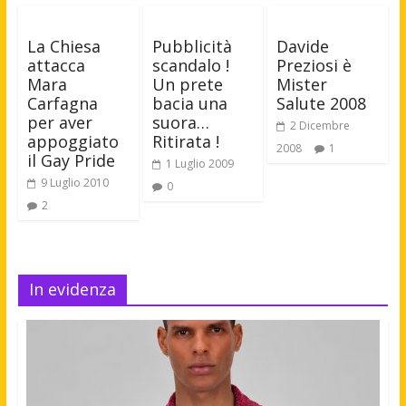
La Chiesa
Pubblicità
Davide
attacca
scandalo !
Preziosi è
Mara
Un prete
Mister
Carfagna
bacia una
Salute 2008
per aver
suora…
2 Dicembre
appoggiato
Ritirata !
2008
1
il Gay Pride
1 Luglio 2009
9 Luglio 2010
0
2
In evidenza