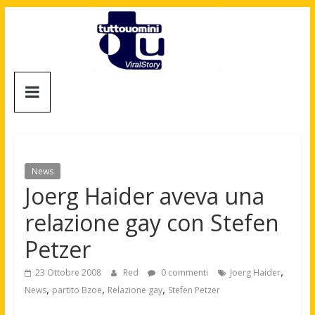
Salta
al
contenuto
Tuttouomini
News,
Tv,
Cinema,
Motori,
News
gay
Joerg Haider aveva una
news
relazione gay con Stefen
e
la
Petzer
moda
maschile
,
23 Ottobre 2008
Red
0 commenti
Joerg Haider
,
,
,
News
partito Bzoe
Relazione gay
Stefen Petzer