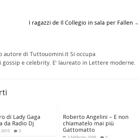
I ragazzi de Il Collegio in sala per Fallen
o autore di Tuttouomini.it Si occupa
 gossip e celebrity. E' laureato in Lettere moderne.
ti
ro di Lady Gaga
Roberto Angelini – E non
a da Radio Dj
chiamatelo mai più
Gattomatto
 2010
0
3 Febbraio 2009
0