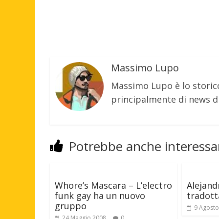
Massimo Lupo
Massimo Lupo è lo storic
principalmente di news di
Potrebbe anche interessar
Whore’s Mascara – L’electro
Alejand
funk gay ha un nuovo
tradott
gruppo
9 Agosto
24 Maggio 2008
0