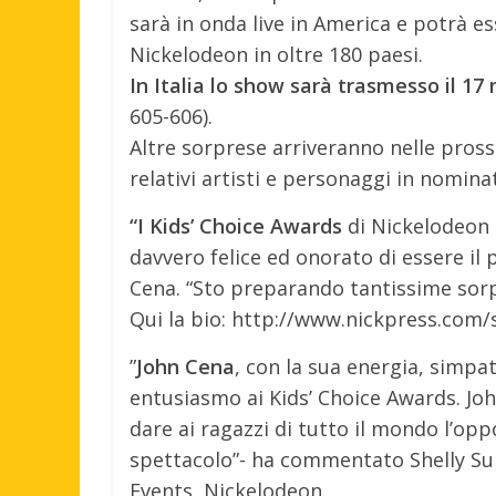
sarà in onda live in America e potrà es
Nickelodeon in oltre 180 paesi.
In Italia lo show sarà trasmesso il 17
605-606).
Altre sorprese arriveranno nelle pross
relativi artisti e personaggi in nomina
“I Kids’ Choice Awards
di Nickelodeon 
davvero felice ed onorato di essere il
Cena. “Sto preparando tantissime sorpr
Qui la bio: http://www.nickpress.com/
”
John Cena
, con la sua energia, simp
entusiasmo ai Kids’ Choice Awards. Joh
dare ai ragazzi di tutto il mondo l’oppo
spettacolo”- ha commentato Shelly Sum
Events, Nickelodeon.