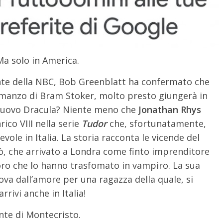
Ma solo in America.
dente della NBC, Bob Greenblatt ha confermato che
omanzo di Bram Stoker, molto presto giungerà in
l nuovo Dracula? Niente meno che
Jonathan Rhys
ico VIII nella serie
Tudor
che, sfortunatamente,
vole in Italia. La storia racconta le vicende del
nò, che arrivato a Londra come finto imprenditore
ro che lo hanno trasfomato in vampiro. La sua
va dall’amore per una ragazza della quale, si
ivi anche in Italia!
nte di Montecristo.