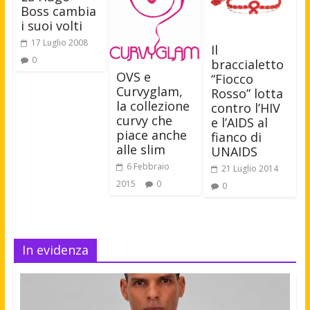
Boss cambia
i suoi volti
17 Luglio 2008
Il
0
braccialetto
OVS e
“Fiocco
Curvyglam,
Rosso” lotta
la collezione
contro l’HIV
curvy che
e l’AIDS al
piace anche
fianco di
alle slim
UNAIDS
6 Febbraio
21 Luglio 2014
2015
0
0
In evidenza