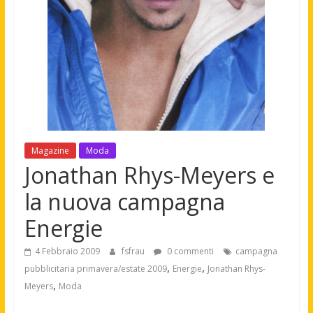
Magazine
Moda
Jonathan Rhys-Meyers e
la nuova campagna
Energie
4 Febbraio 2009
fsfrau
0 commenti
campagna
,
,
pubblicitaria primavera/estate 2009
Energie
Jonathan Rhys-
,
Meyers
Moda