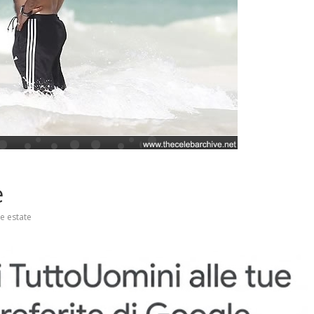
e
e estate