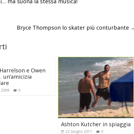
i… ma suona la stessa musica!
Bryce Thompson lo skater più conturbante
ti
Harrelson e Owen
 un’amicizia
lare
o 2009
0
Ashton Kutcher in spiaggia
22 Giugno 2011
0