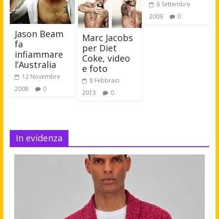
8 Settembre
2009
0
Jason Beam
Marc Jacobs
fa
per Diet
infiammare
Coke, video
l’Australia
e foto
12 Novembre
8 Febbraio
2008
0
2013
0
In evidenza