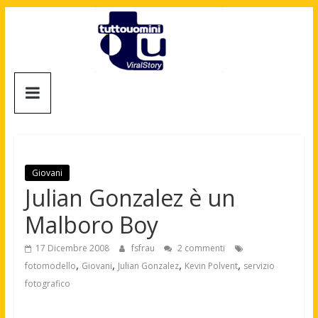
Salta
al
contenuto
Tuttouomini
News,
Tv,
Cinema,
Motori,
Giovani
gay
Julian Gonzalez è un
news
Malboro Boy
e
la
17 Dicembre 2008
fsfrau
2 commenti
moda
,
,
,
,
fotomodello
Giovani
Julian Gonzalez
Kevin Polvent
servizio
maschile
fotografico