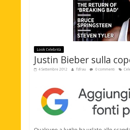
Look Celebrità
Justin Bieber sulla c
4 Settembre 2012
fsfrau
0 commenti
Cel
Qualcuno a luglio ha urlato allo scandal