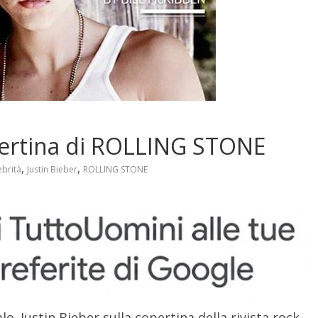
opertina di ROLLING STONE
,
,
ebrità
Justin Bieber
ROLLING STONE
o. Justin Bieber sulla copertina della rivista rock