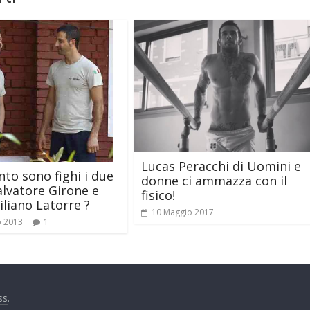
Lucas Peracchi di Uomini e
to sono fighi i due
donne ci ammazza con il
lvatore Girone e
fisico!
liano Latorre ?
10 Maggio 2017
o 2013
1
ss
.