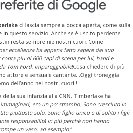
berlake
ci lascia sempre a bocca aperta, come sulla
 in questo servizio. Anche se è uscito perdente
ustin resta sempre nie nostri cuori. Come
 per eccellenza ha appena fatto sapere dal suo
conta più di 600 capi di scena per lui, band e
 da
Tom Ford
. Impareggiabile
!
Cosa chiedere di più
imo attore e sensuale cantante…Oggi troneggia
omo dell’anno nei nostri cuori !
 della sua infanzia alla CNN, Timberlake ha
immaginari, ero un po’ strambo. Sono cresciuto in
o piuttosto solo. Sono figlio unico e di solito i figli
ante responsabilità in più perché non hanno
i rompe un vaso, ad esempio.
”