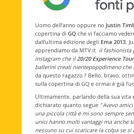
Uomo dell’anno oppure no
Justin Tim
copertina di
GQ
che vi facciamo vedere
dall’ultima edizione degli
Ema 2013
, J
apprendiamo da MTV.it
il fashionista
instagram che il
20/20 Experience Tour
ballerini creati nientepopodimeno che
da questo ragazzo ? Bello, bravo, ott
sulla copertina di GQ e ormai è già l’u
Ultimamente, parlando della sua vita e
dichiarato quanto segue: “
Avevo amici 
una piccola città e mi sono sempre sentit
unici hanno molti vantaggi ma anche t
nessuno su cui scaricare la colpa se s