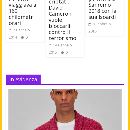
criptati,
viaggiava a
Sanremo
David
160
2018 con la
Cameron
chilometri
sua Isoardi
vuole
orari
9 Febbraio
bloccarli
7 Gennaio
contro il
2018
terrorismo
2014
0
14 Gennaio
2015
0
In evidenza