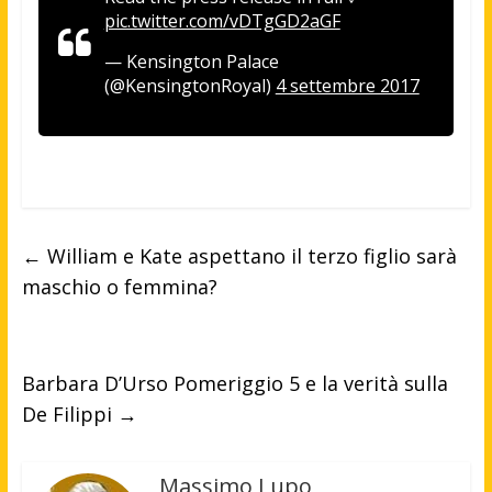
pic.twitter.com/vDTgGD2aGF
— Kensington Palace
(@KensingtonRoyal)
4 settembre 2017
←
William e Kate aspettano il terzo figlio sarà
maschio o femmina?
Barbara D’Urso Pomeriggio 5 e la verità sulla
De Filippi
→
Massimo Lupo