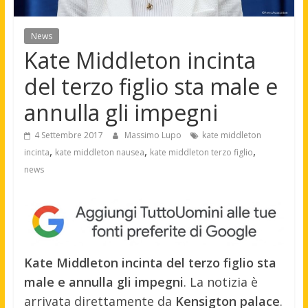
News
Kate Middleton incinta
del terzo figlio sta male e
annulla gli impegni
4 Settembre 2017
Massimo Lupo
kate middleton
,
,
,
incinta
kate middleton nausea
kate middleton terzo figlio
news
Kate Middleton incinta del terzo figlio sta
male e annulla gli impegni
. La notizia è
arrivata direttamente da
Kensigton palace
.