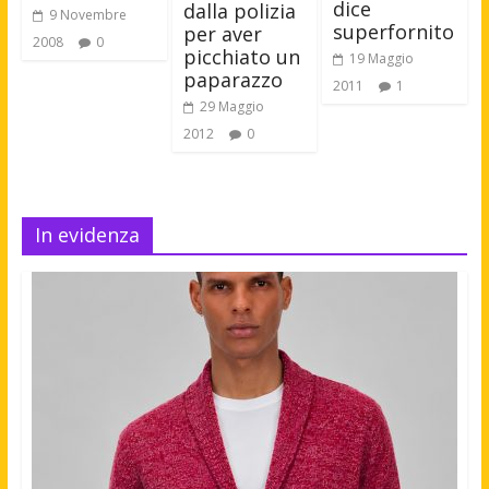
dice
dalla polizia
9 Novembre
superfornito
per aver
2008
0
picchiato un
19 Maggio
paparazzo
2011
1
29 Maggio
2012
0
In evidenza