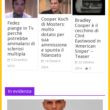
Cooper Koch
Bradley
Fedez
di Mosters:
Cooper è il
piange in Tv
molto
cecchino di
perchè
dotato per
Clint
potrebbe
sua
Eastwood in
ammalarsi di
ammissione
‘American
sclerosi
e spunta il
Sniper’ –
multipla
fidanzato
Teaser
5 Dicembre
16 Ottobre
22 Ottobre
2019
2024
2014
0
In evidenza