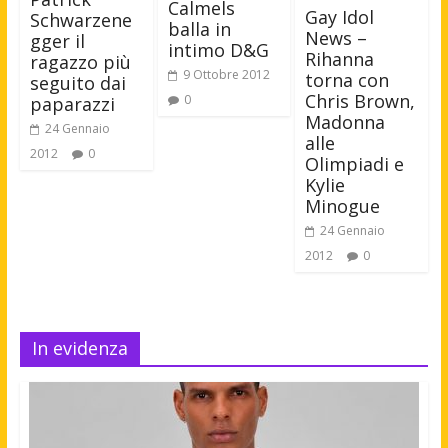
Calmels
Gay Idol
Schwarzene
balla in
News –
gger il
intimo D&G
Rihanna
ragazzo più
9 Ottobre 2012
torna con
seguito dai
Chris Brown,
0
paparazzi
Madonna
24 Gennaio
alle
2012
0
Olimpiadi e
Kylie
Minogue
24 Gennaio
2012
0
In evidenza