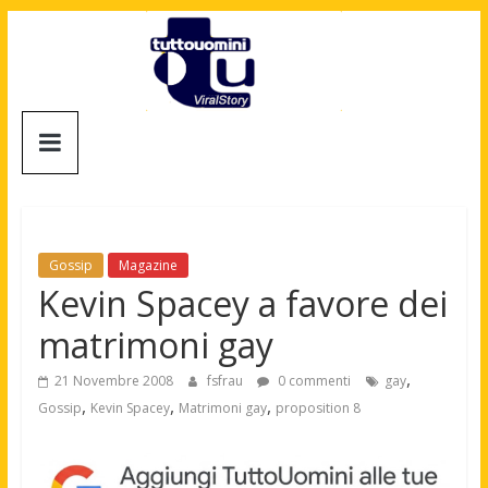
Salta
al
contenuto
Tuttouomini
News,
Tv,
Cinema,
Motori,
Gossip
Magazine
gay
Kevin Spacey a favore dei
news
matrimoni gay
e
la
,
21 Novembre 2008
fsfrau
0 commenti
gay
moda
,
,
,
Gossip
Kevin Spacey
Matrimoni gay
proposition 8
maschile