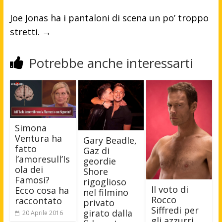
Joe Jonas ha i pantaloni di scena un po’ troppo
stretti.
→
Potrebbe anche interessarti
Simona
Ventura ha
Gary Beadle,
fatto
Gaz di
l’amoresull’Is
geordie
ola dei
Shore
Famosi?
rigoglioso
Il voto di
Ecco cosa ha
nel filmino
Rocco
raccontato
privato
Siffredi per
girato dalla
20 Aprile 2016
gli azzurri