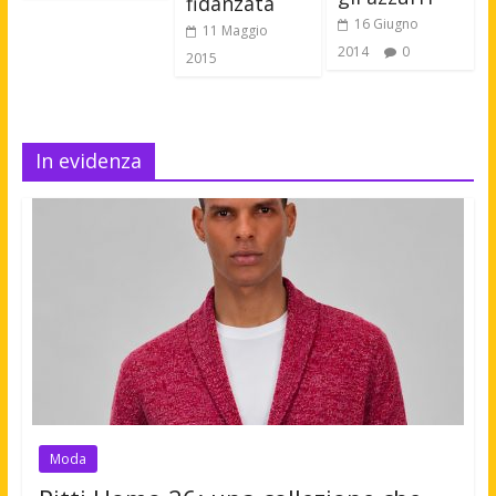
fidanzata
16 Giugno
11 Maggio
2014
0
2015
In evidenza
Moda