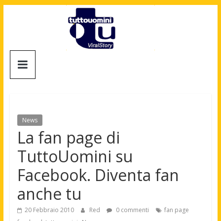
Salta
al
contenuto
Tuttouomini
News,
Tv,
Cinema,
Motori,
News
gay
La fan page di
news
TuttoUomini su
e
la
Facebook. Diventa fan
moda
anche tu
maschile
20 Febbraio 2010
Red
0 commenti
fan page