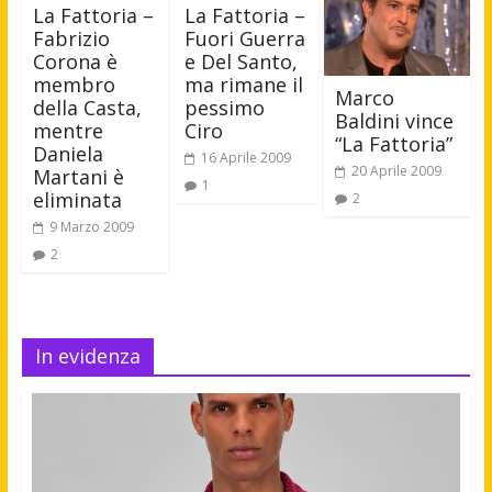
La Fattoria –
La Fattoria –
Fabrizio
Fuori Guerra
Corona è
e Del Santo,
membro
ma rimane il
Marco
della Casta,
pessimo
Baldini vince
mentre
Ciro
“La Fattoria”
Daniela
16 Aprile 2009
20 Aprile 2009
Martani è
1
eliminata
2
9 Marzo 2009
2
In evidenza